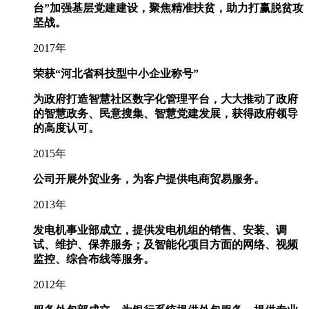
台”加强基层党建建设，聚焦精准扶贫，助力打赢脱贫攻
坚战。
2017年
荣获“河北省科技型中小企业称号”
为政府打造智慧社区数字化管理平台，大大推动了政府
的智慧政务、民意搜集、智慧党建发展，获得政府领导
的高度认可。
2015年
公司开展外贸业务，为客户提供电商贸易服务。
2013年
发电机事业部成立，提供发电机组的销售、安装、调
试、维护、保养服务；及智能化项目方面的网络、视频
监控、综合布线等服务。
2012年