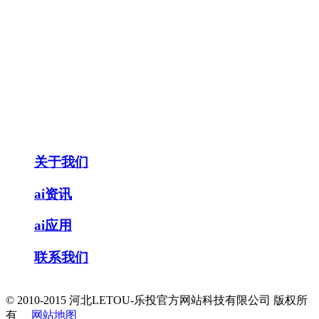
关于我们
ai资讯
ai应用
联系我们
© 2010-2015 河北LETOU-乐投官方网站科技有限公司 版权所
有
网站地图