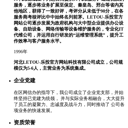
服务，逐步将业务扩展至保定、秦皇岛、邢台等省内其
他地区，获得了一致好评，考评分从未低于98分，在各
服务商考核评比中中始终名列前茅。LETOU-乐投官方
网站公司逐步发展为政府机构与大中型企业提供办公设
备、自助设备、网络传输等设备维护服务的，专业化IT
代维公司，并运用自行研发的“运维管理系统”，提升工
作效率与客户服务水平。
1996年
河北LETOU-乐投官方网站科技有限公司成立，公司规
模仅为5-6人，主营业务为系统集成。
企业党建
在区网信办的指导下，我公司成立了企业党支部，并始
终坚持已党建为统领， 并与实际业务相融合，大大提升
了员工的凝聚力、忠诚度及战斗力，同时推动了 公司各
项业务的快速发展。
资质荣誉