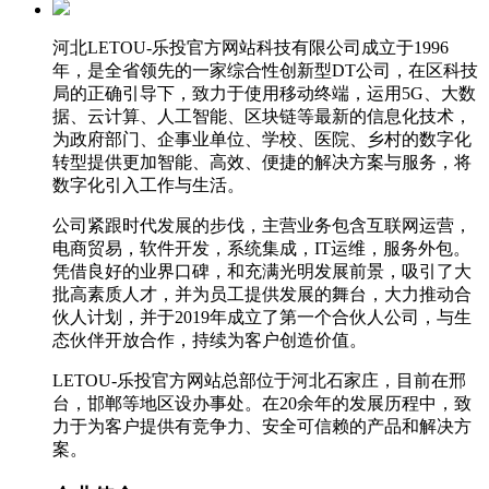
河北LETOU-乐投官方网站科技有限公司成立于1996
年，是全省领先的一家综合性创新型DT公司，在区科技
局的正确引导下，致力于使用移动终端，运用5G、大数
据、云计算、人工智能、区块链等最新的信息化技术，
为政府部门、企事业单位、学校、医院、乡村的数字化
转型提供更加智能、高效、便捷的解决方案与服务，将
数字化引入工作与生活。
公司紧跟时代发展的步伐，主营业务包含互联网运营，
电商贸易，软件开发，系统集成，IT运维，服务外包。
凭借良好的业界口碑，和充满光明发展前景，吸引了大
批高素质人才，并为员工提供发展的舞台，大力推动合
伙人计划，并于2019年成立了第一个合伙人公司，与生
态伙伴开放合作，持续为客户创造价值。
LETOU-乐投官方网站总部位于河北石家庄，目前在邢
台，邯郸等地区设办事处。在20余年的发展历程中，致
力于为客户提供有竞争力、安全可信赖的产品和解决方
案。