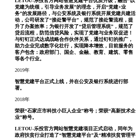
LETOU-乐投官方网站智慧党建平台优质升级，融合“以
党建为统领，引导业务发展”的理念，开启“党建+业
务”的发展路径，与公安系统及银行系统开展党建共建活
动，公司研发了“接处警平台”，规范了接处警流程，提
升了办案效率；为银行开发了“贷后管理系统”，规范了
贷后流程，防范信贷风险，实现了党建与业务双促进！
与钉钉正式达成战略合作伙伴关系，通过钉钉的推广，
助力企业完成数字化壮行，实现降本增效，目前服务的
客户包含：政府部门、国企、金融、教育、建筑、零售
等各个行业。
2019年
智慧党建平台正式上线，并在公安及银行系统进行部
署。
2018年
荣获“石家庄市科技小巨人企业”称号；荣获“高新技术企
业”称号。
LETOU-乐投官方网站智慧党建项目正式启动，同年为
政府扶贫行业打造了“智慧党建平台”及“精准扶贫管理平