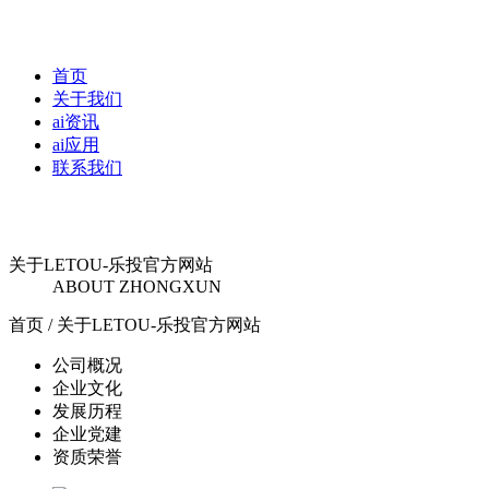
首页
关于我们
ai资讯
ai应用
联系我们
关于LETOU-乐投官方网站
ABOUT ZHONGXUN
首页 /
关于LETOU-乐投官方网站
公司概况
企业文化
发展历程
企业党建
资质荣誉