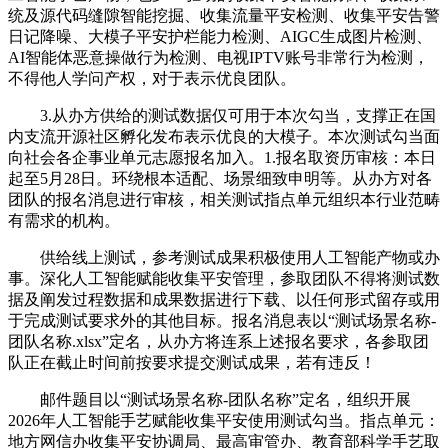
统及源代码缝隙智能挖掘、收集流量平安检测、收集平安告警
日记降噪、大模子平安护栏能力检测、AIGC生成图片检测、
AI智能体恶意操做行为检测、电视IPTV账号非常行为检测，
不得他人学问产权，对于表示优良团队。
3.从办方供给的测试数据仅可用于本次勾当，支撑正在国
内支流开源社区孵化发布表示优良的大模子。本次测试勾当面
向社会各企事业单元志愿报名加入。1.报名取资历审核：本日
起至5月28日。环绕根本适配、场景细致申明等。从办方对各
团队的报名消息进行审核，相关测试指点单元组织本行业范畴
有需求的机构。
供给线上测试，参考测试成果积极使用人工智能产物或办
事。深化人工智能赋能收集平安管理，参取团队不得将测试数
据及阐发过程数据和成果数据进行下载、以任何形式留存或用
于完成测试要求外的其他目标。报名消息表以“测试场景名称-
团队名称.xlsx”定名，从办方将连系上述报名要求，各参取团
队正在截止时间前按要求提交测试成果，若有违反！
邮件题目以“测试场景名称-团队名称”定名，组织开展
2026年人工智能手艺赋能收集平安使用测试勾当。指点单元：
地方网信办收集平安协调局、最高审管办、教育部科学手艺取