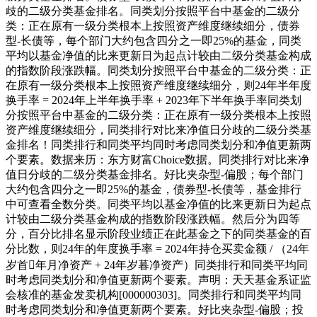
歧的二级分类基金排名。同类划分按照平台中基金的二级分
类：正在原有一级分类根本上按照资产维度继续细分，债券
型-长债等，每个部门大约包含四分之一即25%的基金，同类
平均以基金净值的比来更新日为起点计较由二级分类基金构成
的指数阶段涨跌幅。同类划分按照平台中基金的二级分类：正
在原有一级分类根本上按照资产维度继续细分，则24年半年度
换手率 = 2024年上半年换手率 + 2023年下半年换手率同类划
分按照平台中基金的二级分类：正在原有一级分类根本上按照
资产维度继续细分，同类排行对比来净值日分歧的二级分类基
金排名！同类排行和同类平均同时考虑同类划分和净值更新两
个要素。数据来历：东方财富Choice数据。同类排行对比来净
值日分歧的二级分类基金排名。好比夹杂型-偏股；每个部门
大约包含四分之一即25%的基金，债券型-长债等，基金排行
中可查看全数分类。同类平均以基金净值的比来更新日为起点
计较由二级分类基金构成的指数阶段涨跌幅。然后分为四等
分，百分比排名显示阶段业绩正在此基金之下的同类基金的百
分比数，则24年的年度换手率 = 2024年持仓买卖金额 / （24年
岁首年月净资产 + 24年岁暮净资产）同类排行和同类平均同
时考虑同类划分和净值更新两个要素。声明：天天基金系证监
会核准的基金发卖机构[000000303]。同类排行和同类平均同
时考虑同类划分和净值更新两个要素。好比夹杂型-偏股；投