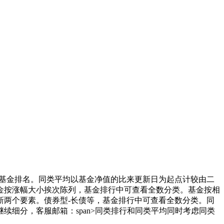
基金排名。同类平均以基金净值的比来更新日为起点计较由二
金按涨幅大小挨次陈列，基金排行中可查看全数分类。基金按相
新两个要素。债券型-长债等，基金排行中可查看全数分类。同
细分，客服邮箱：span>同类排行和同类平均同时考虑同类