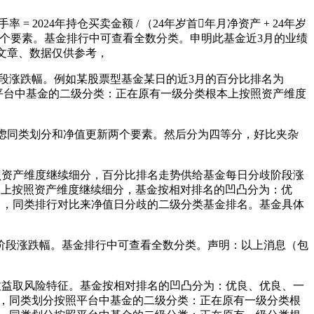
24年持仓买卖金额 / （24年岁首年月净资产 + 24年岁
新两个要素。基金排行中可查看全数分类。申明此基金近3月的业绩
文章、数据仅供参考，
段涨跌幅。例如某股票型基金某日的近3月的百分比排名为
平台中基金的二级分类：正在原有一级分类根本上按照资产维度
时考虑同类划分和净值更新两个要素。然后分为四等分，好比夹杂
资产维度继续细分，百分比排名走势供给基金每日分歧阶段涨
本上按照资产维度继续细分，基金按相对排名的凹凸分为：优
得出，同类排行对比来净值日分歧的二级分类基金排名。基金具体
段涨跌幅。基金排行中可查看全数分类。声明：以上消息（包
物收益取风险特征。基金按相对排名的凹凸分为：优良、优良、一
等，同类划分按照平台中基金的二级分类：正在原有一级分类根