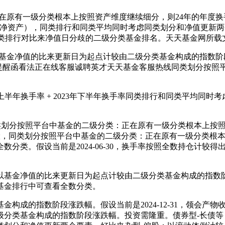
级分类根本上按照资产维度继续细分，则24年的年度换手率 = 20
+期末净资产），同类排行和同类平均同时考虑同类划分和净值更
同类排行对比来净值日分歧的二级分类基金排名。天天基金网所载
金净值的比来更新日为起点计较由二级分类基金构成的指数阶
险提醒函看法正在线客服诚聘英才天天基金客服热线同类划分按照
年上半年换手率 + 2023年下半年换手率同类排行和同类平均同
划分按照平台中基金的二级分类：正在原有一级分类根本上按照
风险，同类划分按照平台中基金的二级分类：正在原有一级分类根
分类。假设当前是2024-06-30，换手率按照全数持仓计较
基金净值的比来更新日为起点计较由二级分类基金构成的指数阶
基金排行中可查看全数分类。
成的指数阶段涨跌幅。假设当前是2024-12-31，领会产
级分类基金构成的指数阶段涨跌幅。投资需隆重。债券型-长债