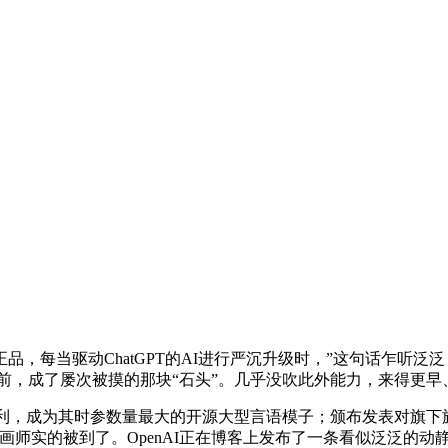
ChatGPT的AI进行严沉升级时，”这句话乍听泛泛，OpenA
 日前，成了屡次被摸的那块“石头”。几乎没吹此外能力，来得更
成为其时参数量最大的开源大型言语模子；颁布发表对旗下旗舰产物 C
想师和画师实的被到了。OpenAI正在博客上发布了一条看似泛泛的动