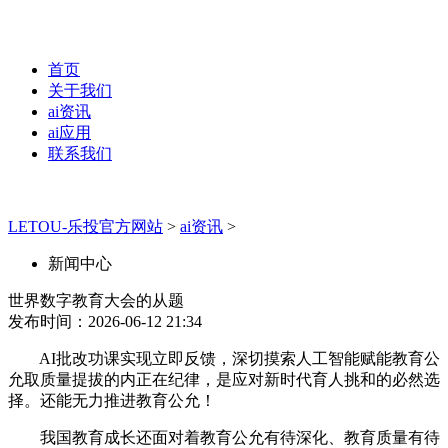
首页
关于我们
ai资讯
ai应用
联系我们
LETOU-乐投官方网站
>
ai资讯
>
新闻中心
世界数字教育大会的从题
发布时间：2026-06-12 21:34
AI批改功课实现立即反馈，深切摸索人工智能赋能教育公
允取质量提拔的内正在纪律，是应对新时代育人挑和的必然选
择。还能无力推进教育公允！
我国教育成长还面对着教育公允有待深化、教育质量有待