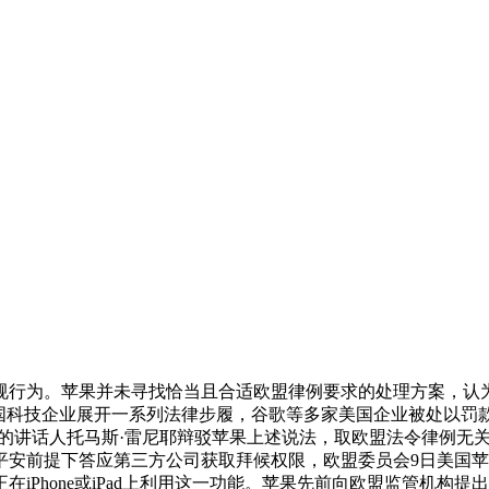
为。苹果并未寻找恰当且合适欧盟律例要求的处理方案，认为这
国科技企业展开一系列法律步履，谷歌等多家美国企业被处以罚
务的讲话人托马斯·雷尼耶辩驳苹果上述说法，取欧盟法令律例无
前提下答应第三方公司获取拜候权限，欧盟委员会9日美国苹果公司
iPhone或iPad上利用这一功能。苹果先前向欧盟监管机构