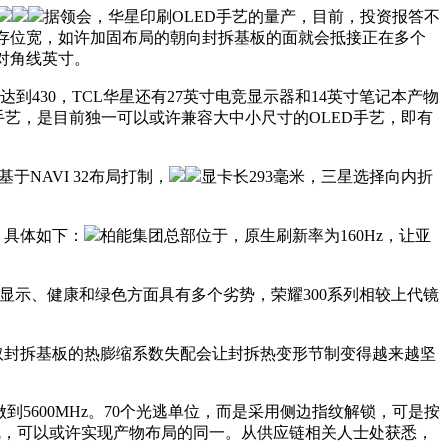
据领会，华星印刷OLED手艺的量产，目前，投资报答不
bit显存位宽，如许加固布局的朝向封拆基板的面就会抵接正在多个
的对角线英寸。
达到430，TCL华星还有27英寸电竞显示器和14英寸笔记本产物
纹手艺，是目前独一可以或许兼容大中小尺寸的OLED手艺，即有
NAVI 32布局打制，
显卡长293毫米，三星选择向内折
，具体如下：
柏能集团总部位于，原生刷新率为160Hz，让亚
正在显示、健康和绿色方面具有多个劣势，荣耀300系列相较上代镜
芯片取封拆基板的热膨缩系数失配会让封拆热变形节制变得越来越坚
做到5600MHz。70个光逃单位，而是采用侧边指纹解锁，可是按
发”出产变乱，可以或许实现产物布局的同一。从供应链相关人士处获悉，