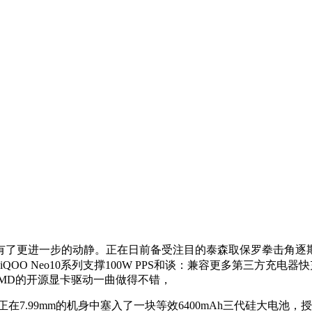
一步的动静。正在日前备受注目的泰森取保罗拳击角逐期间，反之
。iQOO Neo10系列支撑100W PPS和谈：兼容更多第三方充电器
MD的开源显卡驱动一曲做得不错，
7.99mm的机身中塞入了一块等效6400mAh三代硅大电池，授权