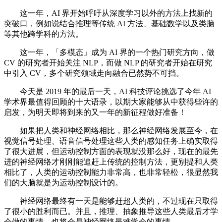
这一年，AI 界开始呼吁从深度学习以外的方法上找新的
突破口，例如说结合推理等传统 AI 方法、基础数学以及类脑
等其他跨学科的方法。
这一年，「多模态」成为 AI 界的一个热门研究方向，做
CV 的研究者开始关注 NLP，而做 NLP 的研究者开始在研究
中引入 CV，多个研究领域走向融合已然势不可挡。
今天是 2019 年的最后一天，AI 科技评论挑选了今年 AI
学术界最值得回顾的十大语录，以期大家能够从中获得些许的
启发，为明天即将到来的又一年的新征程做好准备！
如果把人类和神经网络相比，那么神经网络发展至今，在
视觉信号处理、语音信号处理这些人类的感知任务上确实取得
了很大进展，但运动控制方面的表现就没那么好，现在的最先
进的神经网络才刚刚能追赶上传统的控制方法，更别提和人类
相比了，人类的运动控制能力非常高，也非常轻松，很显然我
们的大脑就是为运动控制设计的。
神经网络最终有一天是能够赶超人类的，不过现在只取得
了很小的胜利而已。并且，推理、抽象推导这些人类最后才学
会做的事情，也将会是神经网络最难学会的事情。