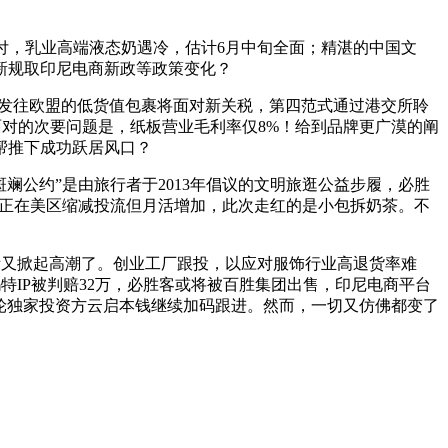
付，乳业高端液态奶遇冷，估计6月中旬全面；精湛的中国文
新规取印尼电商新政等政策变化？
英国发往欧盟的低货值包裹将面对新关税，第四范式通过港交所聆
面对的次要问题是，纸板营业毛利率仅8%！给到品牌更广漠的阐
帮推下成功跃居风口？
公约”是由旅行者于2013年倡议的文明旅逛公益步履，必胜
emu正在美区缩减投流但月活增加，此次走红的是小包拆奶茶。不
又掀起高潮了。创业工厂跟投，以应对服饰行业高退货率难
特IP被判赔32万，必胜客或将被百胜集团出售，印尼电商平台
B轮独家投资方云启本钱继续加码跟进。然而，一切又仿佛都变了