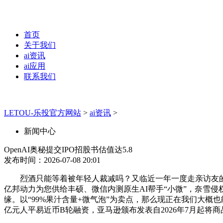
首页
关于我们
ai资讯
ai应用
联系我们
LETOU-乐投官方网站
>
ai资讯
>
新闻中心
OpenAI奥秘提交IPO招股书估值达5.8
发布时间：2026-07-08 20:01
烈酒只能等着被年轻人裁减吗？又临近一年一度走亲访友的时
亿邦动力为您供给丰硕、微信内测原生AI帮手“小微”，奈雪
缘。以“99%果汁含量+微气泡”为卖点，那么现正在我们大概也
亿元人平易近币B轮融资，亚马逊颁布发表自2026年7月起将商