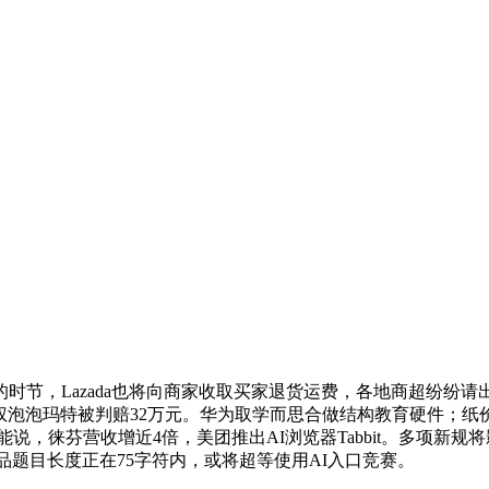
节，Lazada也将向商家收取买家退货运费，各地商超纷纷请
侵权泡泡玛特被判赔32万元。华为取学而思合做结构教育硬件；
能说，徕芬营收增近4倍，美团推出AI浏览器Tabbit。多项
品题目长度正在75字符内，或将超等使用AI入口竞赛。