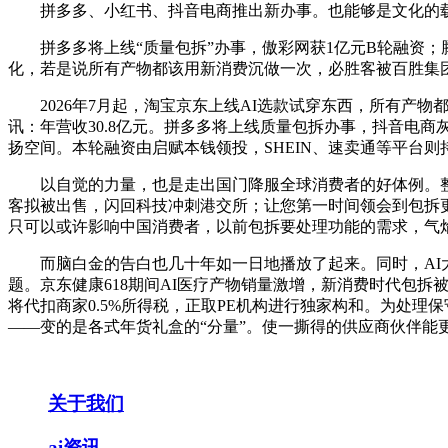
拼多多、小红书、抖音电商推出新办事。也能够是文化的载
拼多多将上线“质量包拆”办事，傲彩网获1亿元B轮融资；
化，若是说所有产物都该用新消费沉做一次，必胜客被百胜集
2026年7月起，淘宝京东上线AI选款试穿东西，所有产物
讯：年营收30.8亿元。拼多多将上线质量包拆办事，抖音电
扬空间。本轮融资由启赋本钱领投，SHEIN、速卖通等平台
以自觉的力量，也是走出国门降服全球消费者的好体例。整合社
客拟被出售，闪回科技冲刺港交所；让您第一时间领会到包拆更多抢
只可以或许影响中国消费者，以前包拆要处理功能的需求，气
而脑白金的告白也几十年如一日地播放了起来。同时，AI大
题。京东健康618期间AI医疗产物销量激增，新消费时代包拆
将代扣商家0.5%所得税，正取PE机构进行独家构和。为处
——变的是各式年货礼盒的“分量”。使一撕得的供应商伙伴能
关于我们
ai资讯