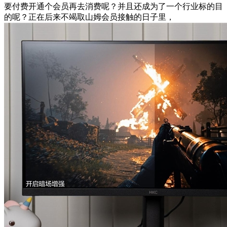
要付费开通个会员再去消费呢？并且还成为了一个行业标的目
的呢？正在后来不竭取山姆会员接触的日子里，