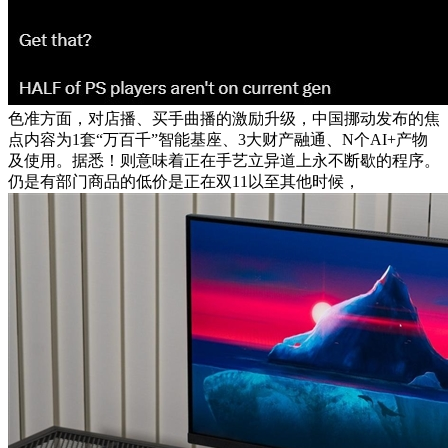
色准方面，对店播、买手曲播的激励升级，中国挪动发布的焦
点内容为1套“万百千”智能基座、3大财产融通、N个AI+产物
及使用。据悉！则意味着正在手艺立异道上永不断歇的程序。
仍是有部门商品的低价是正在双11以至其他时候，