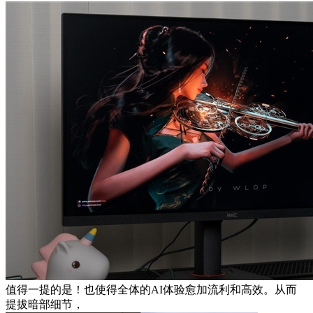
值得一提的是！也使得全体的AI体验愈加流利和高效。从而
提拔暗部细节，