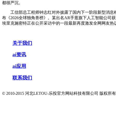
都很严沉。
工信部总工程师钟志红对外披露了国内下一阶段新型消息根本
布《2026全球独角兽榜》。某出名AR手逛旗下人工智能公
埃里克施密特正在公开采访中的一段最新再度激发全网网友热议
关于我们
ai资讯
ai应用
联系我们
© 2010-2015 河北LETOU-乐投官方网站科技有限公司 版权所有