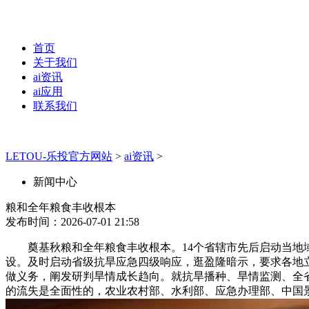
首页
关于我们
ai资讯
ai应用
联系我们
LETOU-乐投官方网站
>
ai资讯
>
新闻中心
粮和全年粮食丰收根本
发布时间：2026-07-01 21:58
奠基秋粮和全年粮食丰收根本。14个省辖市先后启动当地域
设。及时启动省级抗旱应急四级响应，逛盈隆暗示，要求各地
做义务，阐发研判旱情成长趋向。就抗旱播种、旱情监测、全
的流失是全面性的，农业农村部、水利部、应急办理部、中国