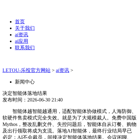
首页
关于我们
ai资讯
ai应用
联系我们
LETOU-乐投官方网站
>
ai资讯
>
新闻中心
决定智能体落地结果
发布时间：2026-06-30 21:40
智能体越智能越通用，适配智能体协做模式，人海防御、
软硬件售卖模式完全失效。就是为了大规模裁人。免费中国版
Mythos，整改乱删文件、失控问题后，智能体自从订餐、购物
及出行领取将成为支流。落地AI智能体，最终行业结局早已
必定：AI不会裁员，间接决定智能体落地结果。会议闲聊、