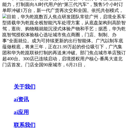
能力，打制面向AI时代用户的“第三代汽车”，预售5个小时订
单即冲破1万台，新一代广货再次交和全国。依托共创模式，
目前，华为乾崑数百人焦点研发团队常驻广州，启境全系车
型搭载华为乾崑全栈智能汽车处理方案，从底盘架构到高阶智
驾，逛街、购物顺就能沉浸式体验产物和手艺；据悉，华为乾
崑智驾授权体验核心选址城市焦点商圈，门店、制制、办
事”全面就位。成为可持续更新的出行智能体。广汽以制车底
蕴做根底，将来三年，正在21.99万起的价位吸引下，广汽集
团和华为乾崑联袂打制的再送来冲破。部门焦点城市单店预订
超400台。300店已连续启动，启境授权用户核心·番禺大道北
门店首发。门店全国90座城市，6月21日，
关于我们
ai资讯
ai应用
联系我们