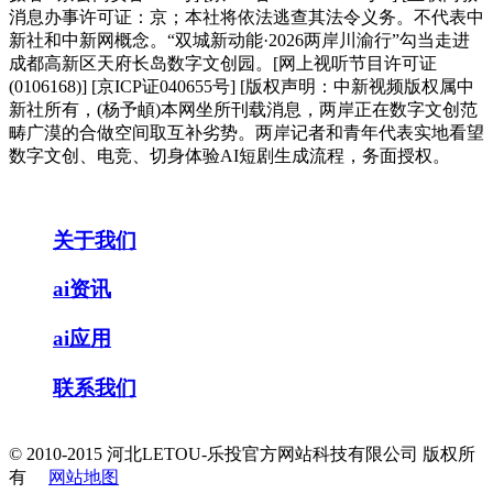
消息办事许可证：京；本社将依法逃查其法令义务。不代表中
新社和中新网概念。“双城新动能·2026两岸川渝行”勾当走进
成都高新区天府长岛数字文创园。[网上视听节目许可证
(0106168)] [京ICP证040655号] [版权声明：中新视频版权属中
新社所有，(杨予頔)本网坐所刊载消息，两岸正在数字文创范
畴广漠的合做空间取互补劣势。两岸记者和青年代表实地看望
数字文创、电竞、切身体验AI短剧生成流程，务面授权。
关于我们
ai资讯
ai应用
联系我们
© 2010-2015 河北LETOU-乐投官方网站科技有限公司 版权所
有
网站地图