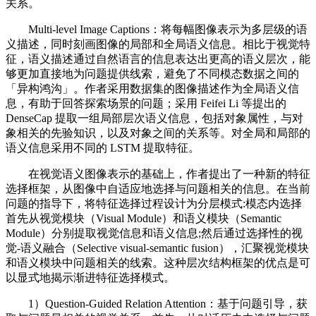
关系。
Multi-level Image Captions：将每幅图像表示为多层级的语
义描述，同时刻画图像的局部和全局语义信息。相比于视觉特
征，语义描述通过自然语言的信息表达出更高的语义层次，能
够更加直接地为问题提供线索，避免了不同模态数据之间的
「异构鸿沟」。作者采用数据集的图像描述作为全局语义信
息，有助于回答探索场景的问题；采用 Feifei Li 等提出的
DenseCap 提取一组局部层次语义信息，包括对象属性，与对
象相关的先验知识，以及对象之间的关系等。对全局和局部的
语义信息采用不同的 LSTM 提取特征。
在视觉语义图像表示的基础上，作者提出了一种新的特征
选择框架，从图像中自适应地选择与问题相关的信息。在当前
问题的指导下，将特征选择过程设计为分层模式:模态内选择
首先从视觉模块（Visual Module）和语义模块（Semantic
Module）分别提取视觉信息和语义信息;然后通过选择性的视
觉-语义融合（Selective visual-semantic fusion），汇聚视觉模块
和语义模块中问题相关的线索。这种层次结构框架的优点是可
以显式地揭示渐进特征选择模式。
1）Question-Guided Relation Attention：基于问题引导，获