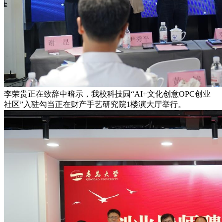
李荣贵正在致辞中暗示，我校科技园“AI+文化创意OPC创业
社区”入驻勾当正在财产手艺研究院1楼演大厅举行。