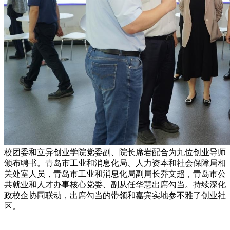
校团委和立异创业学院党委副、院长席岩配合为九位创业导师
颁布聘书。青岛市工业和消息化局、人力资本和社会保障局相
关处室人员，青岛市工业和消息化局副局长乔文超，青岛市公
共就业和人才办事核心党委、副从任华慧出席勾当。持续深化
政校企协同联动，出席勾当的带领和嘉宾实地参不雅了创业社
区。