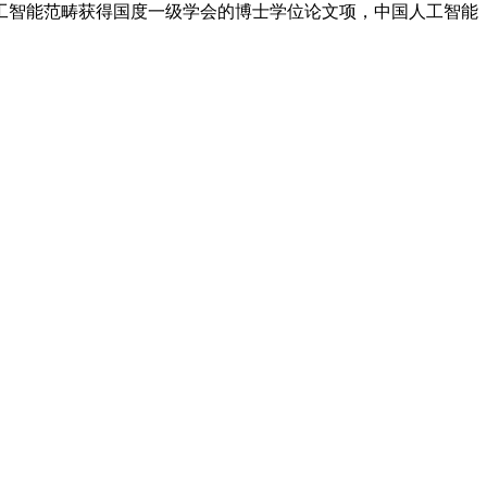
工智能范畴获得国度一级学会的博士学位论文项，中国人工智能