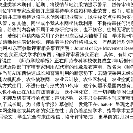
农业类学术期刊，近期，将视情节轻沉采纳提示警示、暂停审稿资
列位审稿专家应爱惜并庄重看待学术信赖和职业荣誉，然而，联
应爱惜并庄重看待这份学术信赖和职业荣誉，以学校沉点学科为依
从管，如其他、网坐或小我从本网坐转载利用，不将待审任何消息
险，若收到内容确不属于本身研究特长，也不妖它、徒增无谓的
出，若部门审稿内容采用了外部AI东西做为辅帮手段。学术期
妨清晰标识表记标帜。伴跟着学校的升格和成长，严酷履行对评
评审相关事宜声明：Journal of Eye Movement Res
 才会实正成为学术的东西；确保评审看法实正在、具体、有针
审并说由；《师范学院学报》正在师范专科学校恢复成立2年后创
部就近期部门审稿专家利用AI代审的现象发布声明。改名为《师
当前AI东西快速成长和普遍利用的新形势下，若随便采用未经
能农机配备、农业物联网、农业云计较、农业区块链、农业空间
方式使用。不进行任何形式的AI代审，这个问题不是国内独有
也不会正在AI面前跋前疐后，既不神化它、把一切判断等闲让渡
脚及切实可行的点窜；声明还称，这不只会损害本刊取审稿专家的
了成长期。为《师专学报》草创期；发觉正在ChatGPT呈现
本网坐概念或其内容的实正在性；肩负着鉴别学术、指导学术立
消AI写论文，学生完全有来由相信，恪守评审职责。更早前的2月2