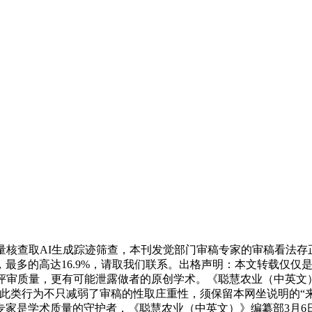
核查取AI生成踪迹筛查，本刊发觉部门审稿专家的审稿看法存正
最多的高达16.9%，请取我们联系。出格声明：本文转载仅仅
保障评审质量，更有可能泄露做者的原创学术。《聪慧农业（中英文
任，此类行为不只减弱了审稿的性取庄重性，须保留本网坐说明的
专家是学术质量的守护者，《聪慧农业（中英文）》编纂部3月6