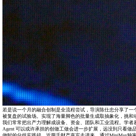
若是说一个月的融合创制是全流程尝试，导演陈仕忠分享了一个
被复盘的试验场。实现了海量脚色的批量生成取抽象化，挑和动画
我们常常把出产力理解成设备、资金、团队和工业流程。学者易
Agent 可以或许承担的创做工做会进一步扩展，远没到只看
做时的分歧实践径。近两千财产嘉宾走进来，通过MiniMax独家AI手艺