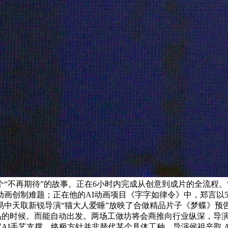
“不再期待”的故事。正在6小时内完成从创意到成片的全流程。
创制难题；正在他的AI动画项目《字字如律令》中，郑言以55分钟
中天取新锐导演“猫大人爱睡”放映了合做精品片子《梦蝶》预告
做品的时候。而能自动出发。两场工做坊将会商推向行业纵深，导演常
支撑。终极方针并非替代某个具体工种，导演侯祖辛取 AI 创做者 Mar