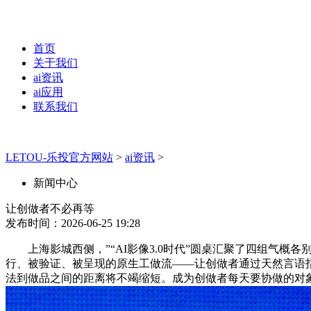
首页
关于我们
ai资讯
ai应用
联系我们
LETOU-乐投官方网站
>
ai资讯
>
新闻中心
让创做者不必再等
发布时间：2026-06-25 19:28
上海影城西侧，”“AI影像3.0时代”圆桌汇聚了四组气概
行、被验证、被呈现的原生工做流——让创做者通过天然言语指
法到做品之间的距离将不竭缩短。成为创做者每天要协做的对象