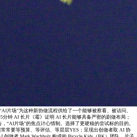
“AI片场”为这种新协做流程供给了一个能够被察看、被诘问、
 AI 长片《霉》证明 AI 长片能够具备严密的剧做布局；
，“AI片场”的焦点计心情制。选择了更硬核的尝试标的目的。
常要等预算、等评估、等层层YES；呈现出创做者取 AI 协
k Wachholz 构成的 Bicycle Kids（BK）团队，片子