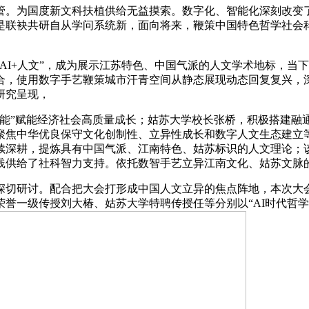
。为国度新文科扶植供给无益摸索。数字化、智能化深刻改变了
是联袂共研自从学问系统新，面向将来，鞭策中国特色哲学社会
I+人文”，成为展示江苏特色、中国气派的人文学术地标，当
合，使用数字手艺鞭策城市汗青空间从静态展现动态回复复兴，
研究呈现，
”赋能经济社会高质量成长；姑苏大学校长张桥，积极搭建融
焦中华优良保守文化创制性、立异性成长和数字人文生态建立等
续深耕，提炼具有中国气派、江南特色、姑苏标识的人文理论；
践供给了社科智力支持。依托数智手艺立异江南文化、姑苏文脉
切研讨。配合把大会打形成中国人文立异的焦点阵地，本次大会
誉一级传授刘大椿、姑苏大学特聘传授任等分别以“AI时代哲学