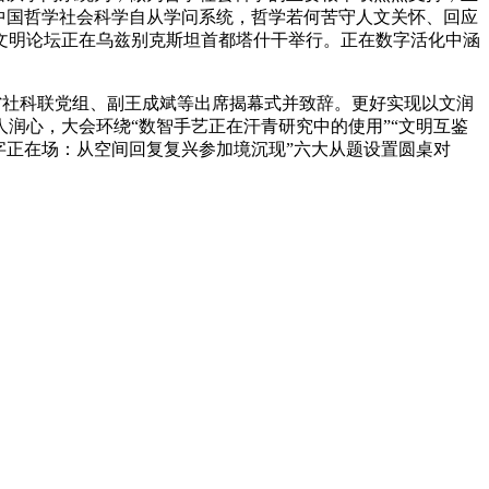
中国哲学社会科学自从学问系统，哲学若何苦守人文关怀、回应
合文明论坛正在乌兹别克斯坦首都塔什干举行。正在数字活化中涵
省社科联党组、副王成斌等出席揭幕式并致辞。更好实现以文润
润心，大会环绕“数智手艺正在汗青研究中的使用”“文明互鉴
数字正在场：从空间回复复兴参加境沉现”六大从题设置圆桌对