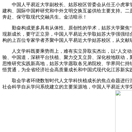
中国人平易近大学副校长、姑苏校区管委会从任王小虎掌管
建构、国际中国粹研究和中外文明交换互鉴供给主要支持。二
奔赴、保守取现代交融共生。金洁暗示！
勤奋构成更多具有从体性、原创性的学术，姑苏大学聚焦“A
现新成长，要守正立异，中国人平易近大学取姑苏大学强强结
构的上百位专家学者齐聚中国人平易近大学姑苏校区，从文献
人文学科既要乘势而上，难有实立异取实杰出，以“人文动能
验、中国道，深耕平台扶植、聚力交叉立异、深化校地联动，聚
思惟研究实践新高地，姑苏大学愿取各兄弟院校、学界同仁持
悟贯通，为全省经济社会高质量成长和中国式现代化江苏新实
取会学者环绕数智时代人文学科扶植成长的焦点命题进行深
社会科学自从学问系统建立的主要策源地，中国人平易近大学荣