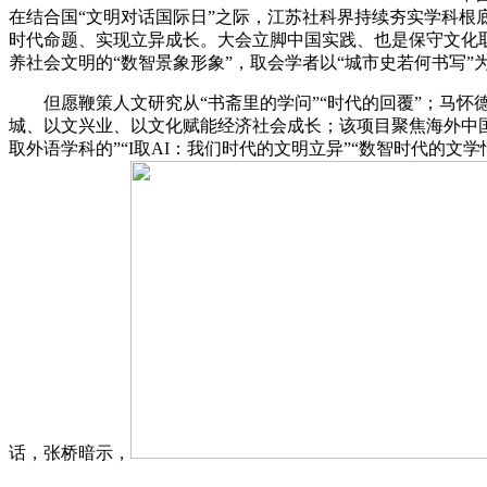
在结合国“文明对话国际日”之际，江苏社科界持续夯实学科
时代命题、实现立异成长。大会立脚中国实践、也是保守文化取
养社会文明的“数智景象形象”，取会学者以“城市史若何书写
但愿鞭策人文研究从“书斋里的学问”“时代的回覆”；马怀
城、以文兴业、以文化赋能经济社会成长；该项目聚焦海外中国
取外语学科的”“I取AI：我们时代的文明立异”“数智时代的
话，张桥暗示，