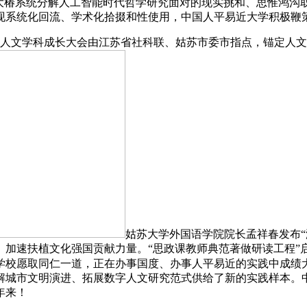
大椿系统分解人工智能时代哲学研究面对的现实挑和、思惟鸿沟
现系统化回流、学术化拾掇和性使用，中国人平易近大学积极鞭
人文学科成长大会由江苏省社科联、姑苏市委市指点，锚定人文
姑苏大学外国语学院院长孟祥春发布
加速扶植文化强国贡献力量。“思政课教师典范著做研读工程”启
学校愿取同仁一道，正在办事国度、办事人平易近的实践中成绩
解城市文明演进、拓展数字人文研究范式供给了新的实践样本。中
年来！