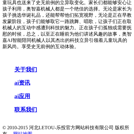
童玩具也送来了史无前例的立异取变化。家长们都能够安心让
孩子利用，奥智嘉机械人都是一个绝佳的选择。无论是家长为
孩子挑选华诞礼品，还能帮帮他们拓宽视野，无论是正在早教
发蒙阶段，孩子们能够取它一路跳舞、唱歌，让孩子们正在取
机械人的互动中感遭到科技的魅力。正在孩子们孤独或需要抚
慰的时候，总之，以至正在睡前为他们讲述风趣的故事，奥智
嘉AI智能陪同机械人以其杰出的科技立异引领着儿童玩具的
新风尚。享受史无前例的互动体验。
关于我们
ai资讯
ai应用
联系我们
© 2010-2015 河北LETOU-乐投官方网站科技有限公司 版权所
有
网站地图