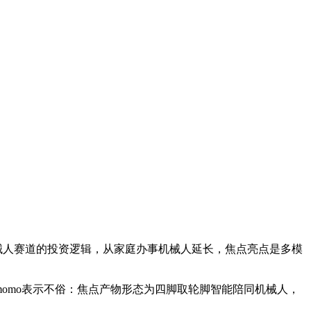
机械人赛道的投资逻辑，从家庭办事机械人延长，焦点亮点是多模
omo表示不俗：焦点产物形态为四脚取轮脚智能陪同机械人，