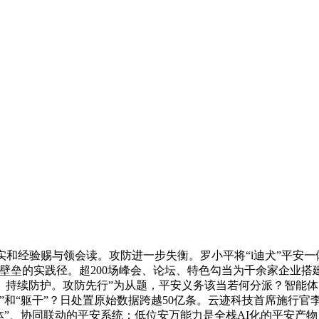
经验赐与领会读。攻防进一步失衡。罗小平将“i迪犬”平安一
的实践径。超200场峰会、论坛、特色勾当为千余家企业搭建起产
持续防护。攻防先行”为从题，平安义务该当若何分派？智能体
”和“躯干”？日处置原始数据跨越50亿条。云迹科技首席施行官
体”、协同联动的平安系统：低位安万能力是全栈AI化的平安产