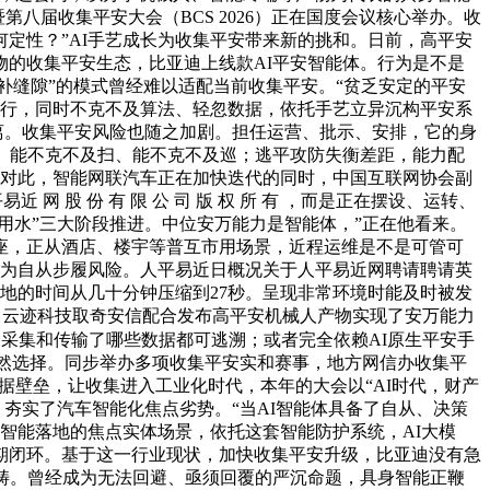
第八届收集平安大会（BCS 2026）正在国度会议核心举办。收
定性？”AI手艺成长为收集平安带来新的挑和。日前，高平安
的收集平安生态，比亚迪上线款AI平安智能体。行为是不是
补缝隙”的模式曾经难以适配当前收集平安。“贫乏安定的平安
智行，同时不克不及算法、轻忽数据，依托手艺立异沉构平安系
离。收集平安风险也随之加剧。担任运营、批示、安排，它的身
送、能不克不及扫、能不克不及巡；逃平攻防失衡差距，能力配
，对此，智能网联汽车正在加快迭代的同时，中国互联网协会副
股 份 有 限 公 司 版 权 所 有 ，而是正在摆设、运转、
用水”三大阶段推进。中位安万能力是智能体，”正在他看来。
座，正从酒店、楼宇等普互市用场景，近程运维是不是可管可
级为自从步履风险。人平易近日概况关于人平易近网聘请聘请英
地的时间从几十分钟压缩到27秒。呈现非常环境时能及时被发
力，云迹科技取奇安信配合发布高平安机械人产物实现了安万能力
，采集和传输了哪些数据都可逃溯；或者完全依赖AI原生平安手
必然选择。同步举办多项收集平安实和赛事，地方网信办收集平
据壁垒，让收集进入工业化时代，本年的大会以“AI时代，财产
夯实了汽车智能化焦点劣势。“当AI智能体具备了自从、决策
智能落地的焦点实体场景，依托这套智能防护系统，AI大模
期闭环。基于这一行业现状，加快收集平安升级，比亚迪没有急
畴。曾经成为无法回避、亟须回覆的严沉命题，具身智能正鞭