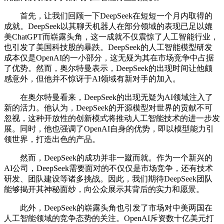
首先，让我们回顾一下DeepSeek在短短一个月内取得的
成就。DeepSeek以其聊天机器人在部分领域的表现已足以媲
美ChatGPT而崭露头角，这一成就不仅震惊了人工智能行业，
也引发了美国科技股的暴跌。DeepSeek的人工智能模型研发
成本仅是OpenAI的一小部分，这无疑为其在市场竞争中占据
了优势。然而，奥尔特曼表示，DeepSeek的出现时间让他颇
感意外，但他并不惊讶于AI领域有新对手的加入。
在奥尔特曼看来，DeepSeek的出现无疑为AI领域注入了
新的活力。他认为，DeepSeek的开源模型对世界的贡献不可
忽视，这种开放性的创新模式将推动人工智能技术的进一步发
展。同时，他也强调了OpenAI自身的优势，即以模型能力引
领世界，打造出色的产品。
然而，DeepSeek的成功并非一蹴而就。作为一个新兴的
AI公司，DeepSeek需要面对的不仅仅是市场竞争，还有技术
研发、团队建设等诸多挑战。因此，我们期待DeepSeek团队
能够揭开其神秘面纱，向公众展示其背后的实力和愿景。
此外，DeepSeek的崭露头角也引发了市场对中美两国在
人工智能领域的竞争态势的关注。OpenAI斥资数十亿美元打