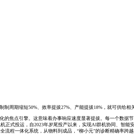
周期缩短50%、效率提拔27%、产能提拔18%，就可供给相
化的焦点引擎。这意味着办事响应速度显著提拔。每一个数据节
正式投运，自2023年岁尾投产以来，实现AI群机协同、智能
”全流程一体化系统，从物料到成品，“柳小元”的诊断精确率跨