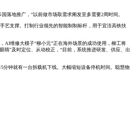
国落地推广，“以前做市场取需求阐发至多需要2周时间。
手艺支撑。打制行业领先的智能制制标杆，用于宜涪高铁扶
AI维修大模子“柳小元”正在海外场景的成功使用，柳工将
AI眼睛”及时定位、从动校正，“目前，系统推进研发、供应、出
5分钟就有一台拆载机下线。大幅缩短设备停机时间。聪慧物