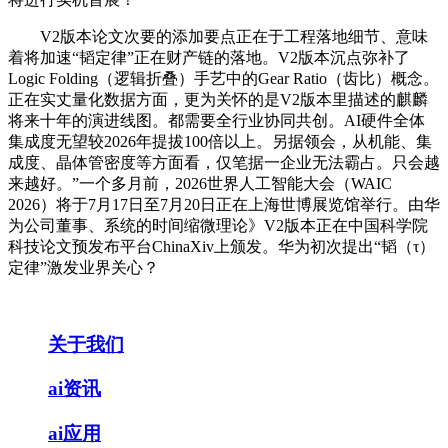
V2版本论文次要的添加要点正在于工程落地细节、意味
着将加速“韬定律”正在财产链的落地。V2版本沉点弥补了
Logic Folding（逻辑折叠）手艺中的Gear Ratio（齿比）概念。
正在实丈量化数据方面，更为关怀的是V2版本里描述的麒麟
将来十年的演进线图。都需要全行业协同共创。AI硬件全体
集成度无望较2026年提拔100倍以上。另据领会，从机能、集
成度、晶体管密度等方面看，仅笔据一企业无法霸占。只会越
来越好。”一个多月前，2026世界人工智能大会（WAIC
2026）将于7月17日至7月20日正在上海世博展览馆举行。由华
为公司董事、系统的时间缩微理论》V2版本正在中国科学院
科技论文预发布平台ChinaXiv上颁发。华为初次提出“韬（τ）
定律”激发业界关心？
关于我们
ai资讯
ai应用