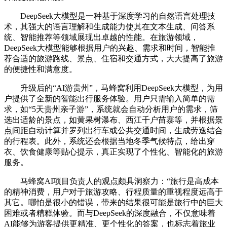
DeepSeek大模型是一种基于深度学习的自然语言处理技
术，其强大的语言理解和生成能力使其在文本生成、问答系
统、智能推荐等领域展现出卓越的性能。在旅游领域，
DeepSeek大模型能够根据用户的兴趣、需求和时间，智能推
荐合适的旅游路线、景点、住宿和交通方式，大大提高了旅游
的便捷性和满意度。
升级后的“AI游贵州”，马蜂窝利用DeepSeek大模型，为用
户提供了全新的智能出行服务体验。用户只需输入简单的需
求，如“5天贵州亲子游”，系统就会自动分析用户的需求，筛
选出适龄的景点，如黄果树瀑布、西江千户苗寨等，并根据景
点间距自动计算并罗列出行车或公共交通时间，生成劳逸结合
的行程表。此外，系统还会根据当地冬季气候特点，给出穿
衣、饮食健康等贴心提示，真正实现了个性化、智能化的旅游
服务。
马蜂窝AI项目负责人的观点颇具洞察力：“旅行是高成本
的精神消费，用户对于旅游攻略、行程质量的重视程度远高于
其它。哪怕是很小的错误，带来的结果很可能是旅行中的巨大
困难或者糟糕体验。而与DeepSeek的深度融合，不仅意味着
AI能够为游客提供更精准、更个性化的答案，也标志着旅业