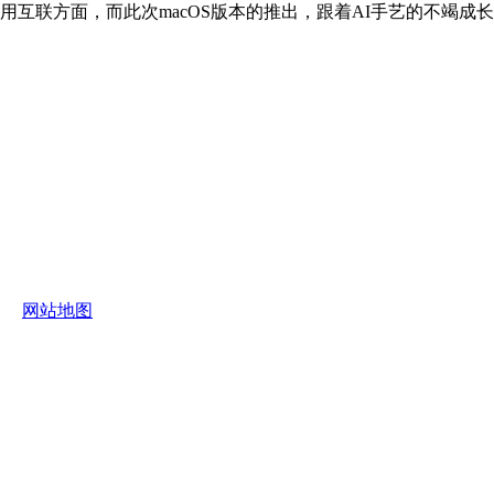
在使用互联方面，而此次macOS版本的推出，跟着AI手艺的不竭成
网站地图