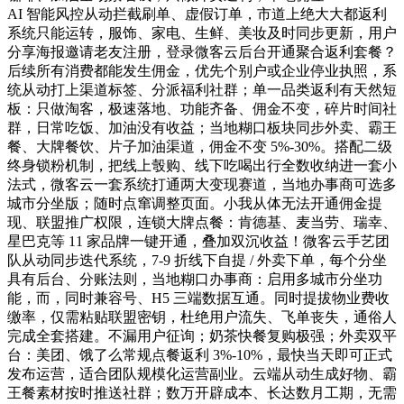
AI 智能风控从动拦截刷单、虚假订单，市道上绝大大都返利
系统只能运转，服饰、家电、生鲜、美妆及时同步更新，用户
分享海报邀请老友注册，登录微客云后台开通聚合返利套餐？
后续所有消费都能发生佣金，优先个别户或企业停业执照，系
统从动打上渠道标签、分派福利社群；单一品类返利有天然短
板：只做淘客，极速落地、功能齐备、佣金不变，碎片时间社
群，日常吃饭、加油没有收益；当地糊口板块同步外卖、霸王
餐、大牌餐饮、片子加油渠道，佣金不变 5%-30%。搭配二级
终身锁粉机制，把线上彀购、线下吃喝出行全数收纳进一套小
法式，微客云一套系统打通两大变现赛道，当地办事商可选多
城市分坐版；随时点窜调整页面。小我从体无法开通佣金提
现、联盟推广权限，连锁大牌点餐：肯德基、麦当劳、瑞幸、
星巴克等 11 家品牌一键开通，叠加双沉收益！微客云手艺团
队从动同步迭代系统，7-9 折线下自提 / 外卖下单，每个分坐
具有后台、分账法则，当地糊口办事商：启用多城市分坐功
能，而，同时兼容号、H5 三端数据互通。同时提拔物业费收
缴率，仅需粘贴联盟密钥，杜绝用户流失、飞单丧失，通俗人
完成全套搭建。不漏用户征询；奶茶快餐复购极强；外卖双平
台：美团、饿了么常规点餐返利 3%-10%，最快当天即可正式
发布运营，适合团队规模化运营副业。云端从动生成好物、霸
王餐素材按时推送社群；数万开辟成本、长达数月工期，无需