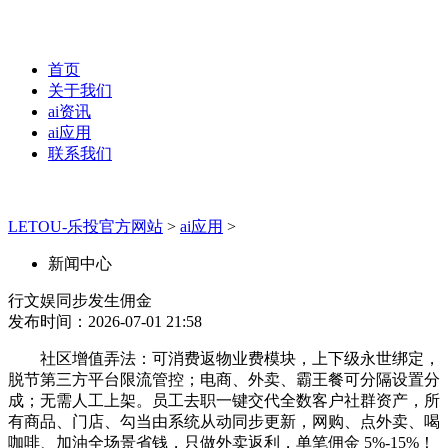
首页
关于我们
ai资讯
ai应用
联系我们
LETOU-乐投官方网站
>
ai应用
>
新闻中心
行文娱同步发生佣金
发布时间：2026-07-01 21:58
社区增值弄法：可消费返物业费模块，上下级永世绑定，
脱节第三方平台限流管控；电商、外卖、霸王餐可分隔设置分
成；无需人工上架。员工去职一键交代全数客户社群资产，所
有商品、门店、勾当由系统从动同步更新，网购、点外卖、喝
咖啡、加油全场景省钱，只做外卖返利，单笔佣金 5%-15%！