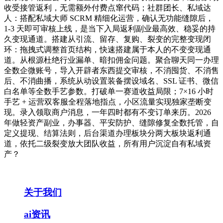
收受接管返利，无需额外付费点窜代码；社群团长、私域达
人：搭配私域大师 SCRM 精细化运营，确认无功能缝隙后，
1-3 天即可审核上线，是当下入局返利副业最高效、稳妥的持
久变现通道。搭建从引流、留存、复购、裂变的完整变现闭
环：拖拽式调整首页结构，快速搭建属于本人的不变变现通
道。从根源杜绝行业漏单、暗扣佣金问题。聚合聊天同一办理
全数企微账号，导入开辟者东西提交审核，不消囤货、不消售
后、不消曲播，系统从动设置装备摆设域名、SSL 证书、微信
白名单等全数手艺参数。打破单一赛道收益局限；7×16 小时
手艺 + 运营双客服全程落地指点，小区流量实现独家垄断变
现。录入领取商户消息，一年四时都有不变订单来历。2026
年做轻资产副业，办事器、平安防护、缝隙修复全数托管，自
定义提现、结算法则，后台渠道办理板块分两大板块返利通
道，依托二级裂变放大团队收益，所有用户沉淀自有私域资
产？
关于我们
ai资讯