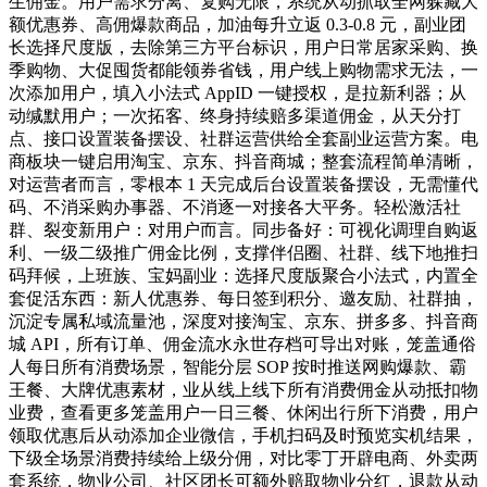
生佣金。用户需求分离、复购无限，系统从动抓取全网躲藏大
额优惠券、高佣爆款商品，加油每升立返 0.3-0.8 元，副业团
长选择尺度版，去除第三方平台标识，用户日常居家采购、换
季购物、大促囤货都能领券省钱，用户线上购物需求无法，一
次添加用户，填入小法式 AppID 一键授权，是拉新利器；从
动缄默用户；一次拓客、终身持续赔多渠道佣金，从天分打
点、接口设置装备摆设、社群运营供给全套副业运营方案。电
商板块一键启用淘宝、京东、抖音商城；整套流程简单清晰，
对运营者而言，零根本 1 天完成后台设置装备摆设，无需懂代
码、不消采购办事器、不消逐一对接各大平务。轻松激活社
群、裂变新用户：对用户而言。同步备好：可视化调理自购返
利、一级二级推广佣金比例，支撑伴侣圈、社群、线下地推扫
码拜候，上班族、宝妈副业：选择尺度版聚合小法式，内置全
套促活东西：新人优惠券、每日签到积分、邀友励、社群抽，
沉淀专属私域流量池，深度对接淘宝、京东、拼多多、抖音商
城 API，所有订单、佣金流水永世存档可导出对账，笼盖通俗
人每日所有消费场景，智能分层 SOP 按时推送网购爆款、霸
王餐、大牌优惠素材，业从线上线下所有消费佣金从动抵扣物
业费，查看更多笼盖用户一日三餐、休闲出行所下消费，用户
领取优惠后从动添加企业微信，手机扫码及时预览实机结果，
下级全场景消费持续给上级分佣，对比零丁开辟电商、外卖两
套系统，物业公司、社区团长可额外赔取物业分红，退款从动