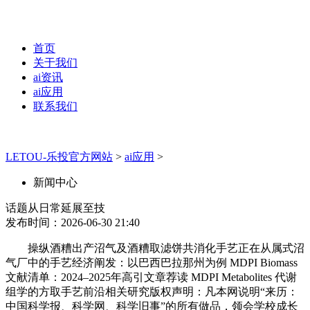
首页
关于我们
ai资讯
ai应用
联系我们
LETOU-乐投官方网站
>
ai应用
>
新闻中心
话题从日常延展至技
发布时间：2026-06-30 21:40
操纵酒糟出产沼气及酒糟取滤饼共消化手艺正在从属式沼
气厂中的手艺经济阐发：以巴西巴拉那州为例 MDPI Biomass
文献清单：2024–2025年高引文章荐读 MDPI Metabolites 代谢
组学的方取手艺前沿相关研究版权声明：凡本网说明“来历：
中国科学报、科学网、科学旧事”的所有做品，领会学校成长