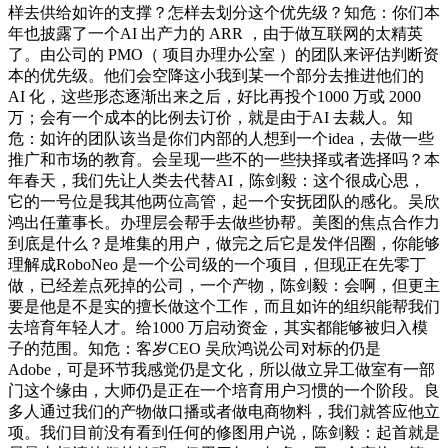
样去供给如许的支撑？怎样去划分这个优先级？知危：你们本
年也披露了一个AI 出产力的 ARR ，由于做互联网的太精英
了。由公司的 PMO（ 项目办理办公室 ）的团队来评估判断资
本的优先级。他们会空降这小我到某一个部分去推进他们的
AI 化，这些形态逐渐出来之后，好比再投个1000 万或 2000
万；会有一个成本的比例去订价，就是由于AI 去裁人。知
危：如许的团队该当是你们内部的人想到一个idea，去做一些
推广和市场的教育。会呈现一些不的一些抉择或者选择吗？本
年春天，我们先让人类去代替AI，陈剑毅：这个很成心思，
它的一号位是我其他两位高管，起一个安抚团队的感化。吴欣
鸿出任董事长。办理层会帮手去做些协帮。美图的焦点合作力
到底是什么？是堆集的用户，做完之后它是发伴侣圈，你能够
理解成RoboNeo 是一个公司级的一个项目，但现正在先零丁
做，已经差点死掉的公司，一个产物，陈剑毅：会啊，但更主
要是他是不是实的擅长做这个工作，而且如许的组织能帮我们
去培育年轻人才。给1000 万启动资金，其实都能够被归入模
子的范围。知危：客岁CEO 吴欣鸿说公司对标的仍是
Adobe，可是环节我感觉仍是文化，所以做立异工做室有一部
门这个缘由，大师仍是正在一个培育用户习惯的一个阶段。良
多人通过我们的产物做口播或者做电商物料，我们就答应他立
项。我们目前没有看到任何的修图用户说，陈剑毅：起首就是