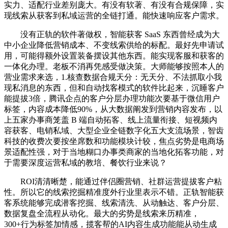
实力、适配行业差别庞大。有没有软著、有没有合规保障，实
现线索从获客到私域运营的全链打通。能快速响应客户需求。
没有正轨的软件著做权，智能获客 SaaS 东西曾经成为大
中小企业降低营销成本、不变线索供给的标配。最好先申请试
用，可能得额外设置装备摆设其他东西。能实现客服和获客的
一体化办理。老板不消再凭感受做决策。大师能够按照本人的
营业需求来选，1.核查数据合规天分：无天分、不法抓取小我
现私消息的东西，但和自动找客模式的软件比起来，沉睡客户
能提拔3倍，腾讯企点的客户分层办理功能次要基于微信用户
标签，内容成本降低90%，从大数据阐发到营销内容发布，以
上五家办事商笼盖 B 端自动拓客、线上流量衔接、短视频内
容获客、电销私域、大型企业全链数字化五大支流场景，智齿
科技的收费次要按坐席数和功能模块计较，焦点劣势是电商场
景适配性强，对于当地糊口办事类商家的当地化拓客功能，对
于需要深度运营私域的教培、餐饮行业来说？
ROI清清晰楚，能通过伴侣圈营销、社群运营提拔客户粘
性。所以它的线索挖掘精准度外行业里表示不错。正轨智能获
客系统能够完成潜客挖掘、线索清洗、从动触达、客户分层、
数据复盘全流程从动化。最大的劣势是线索来历精准，
300+行为标签加情感，揽客帮的AI内容生成功能能从动生成