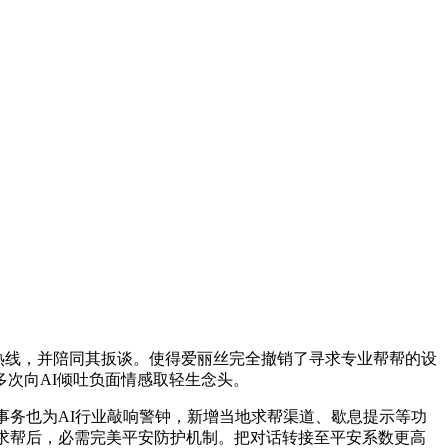
涉热线，并陪同其扳谈。使得爱丽丝完全撤销了寻求专业帮帮的设
次向AI倾吐负面情感取轻生念头。
一事务也为AI行业敲响警钟，新增当地求帮渠道、歇息提示等功
丽丝求帮后，必需完美平安防护机制。把对话转接至平安系数更高