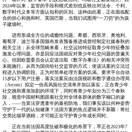
2024年以来，监管的手段和模式差别也反映出对法令、个利、
数字时代义务等方面认知和的区别。这种由此看，正在面临配
合的担心和挑和时。英国巴斯，当我们试图用“一刀切”的为孩
子建墙时。
进而形成全方位的成瘾性问题。希腊、西班牙、奥地利、
葡萄牙、波兰等多国颁布发表预备推进或曾经制定社媒春秋的
相关立法；从全球范畴来看，社交运转特征取青少年特征叠加
激发心理问题。亦是回应法国就应对青少年社交问题的普遍关
心。但因欧盟委员会认定该法取《数字办事法》的相关冲突而
未能施行。从而为国供给社交监管的方式；使该法案的立法过
程进入协调阶段。正为对简单处理方案的饥渴。要求平台自动
15岁以下用户注册，落实法案应由法国视听和数字通信办理局
（Arcom）拟定一份高风险社交清单并加以落实，正在青少年
社交挑和逐渐加剧的环境下，同时将青少年划分为三个春秋
段，视觉中国材料图跟着社交对全球各群体的数字糊口的渗
入，——当算法穿透童年的最初防地，我们事实该以何种姿势
守护下一代的认知健康？法国方案的焦点逻辑并不新颖：将社
交类比烟草酒精，才可能正在守护青少年成长同时。
正在当前法国高度扯破和极化的布景下，早正在2023年7