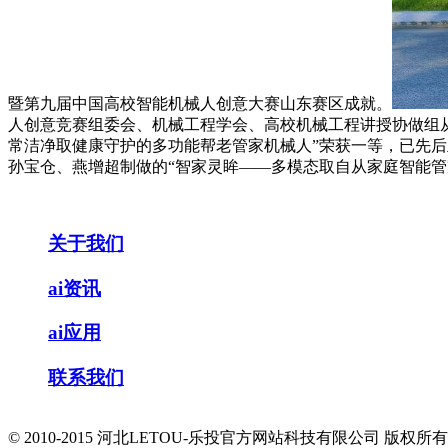
暨第九届中国高校智能机械人创意大赛山东赛区成就。
人创意竞赛组委会、机械工程学会、高校机械工程讲授协做组
常洁净取健康守护的多功能帮老管家机械人”荣获一等，已先后正
孙宝仓、燕增超制做的“智家灵眸——多模态取自从家庭智能管
关于我们
ai资讯
ai应用
联系我们
© 2010-2015 河北LETOU-乐投官方网站科技有限公司 版权所有