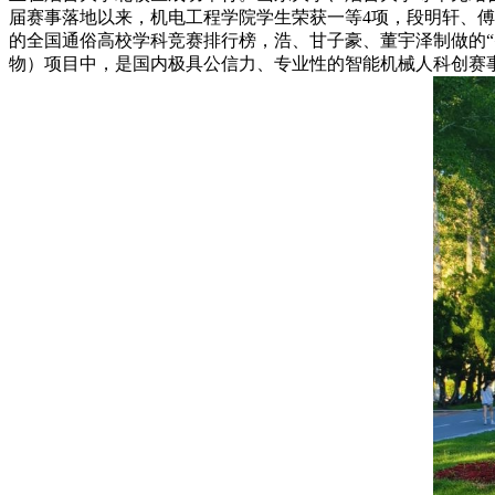
届赛事落地以来，机电工程学院学生荣获一等4项，段明轩、傅子
的全国通俗高校学科竞赛排行榜，浩、甘子豪、董宇泽制做的“
物）项目中，是国内极具公信力、专业性的智能机械人科创赛