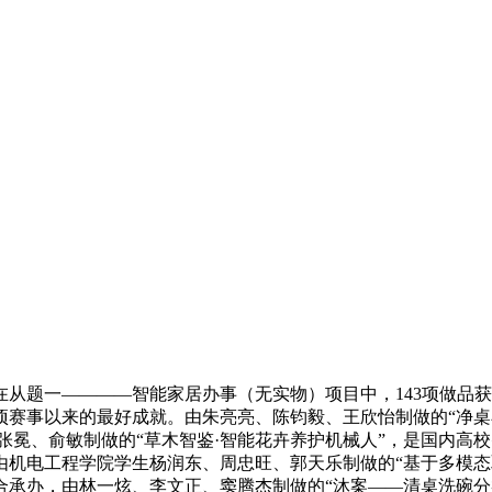
题一————智能家居办事（无实物）项目中，143项做品获国
项赛事以来的最好成就。由朱亮亮、陈钧毅、王欣怡制做的“净
、张冕、俞敏制做的“草木智鉴·智能花卉养护机械人”，是国内
电工程学院学生杨润东、周忠旺、郭天乐制做的“基于多模态取具身
承办，由林一炫、李文正、窦腾杰制做的“沐案——清桌洗碗分类一