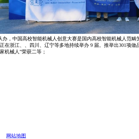
从办，中国高校智能机械人创意大赛是国内高校智能机械人范畴
在浙江、、四川、辽宁等多地持续举办 9 届。推举出301项做
家机械人”荣获二等；
网站地图