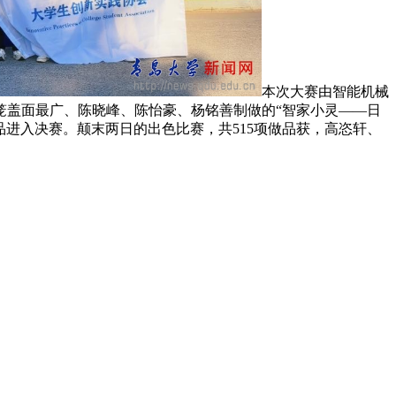
本次大赛由智能机械
笼盖面最广、陈晓峰、陈怡豪、杨铭善制做的“智家小灵——日
品进入决赛。颠末两日的出色比赛，共515项做品获，高恣轩、